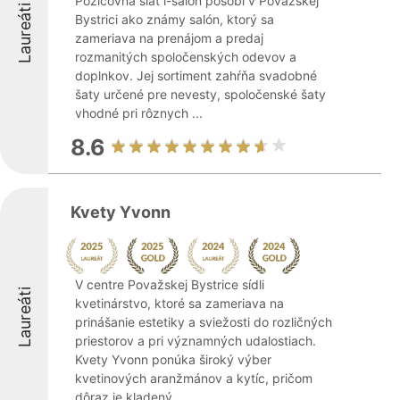
Požičovňa šiat i-salon pôsobí v Považskej
Laureáti
Bystrici ako známy salón, ktorý sa
zameriava na prenájom a predaj
rozmanitých spoločenských odevov a
doplnkov. Jej sortiment zahŕňa svadobné
šaty určené pre nevesty, spoločenské šaty
vhodné pri rôznych ...
8.6
Kvety Yvonn
V centre Považskej Bystrice sídli
Laureáti
kvetinárstvo, ktoré sa zameriava na
prinášanie estetiky a sviežosti do rozličných
priestorov a pri významných udalostiach.
Kvety Yvonn ponúka široký výber
kvetinových aranžmánov a kytíc, pričom
dôraz je kladený ...