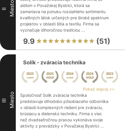
Miesto
sídlom v Považskej Bystrici, ktorá sa
II
zameriava na ponuku rozsiahleho sortimentu
kvalitných látok určených pre široké spektrum
projektov v oblasti šitia a textilu. Firma sa
vyznačuje dlhoročnou tradíciou ...
9.9
(51)
Solík - zváracia technika
Pokaż więcej >>
Miesto
Spoločnosť Solík zváracia technika
III
predstavuje dlhodobo pôsobiaceho odborníka
v oblasti komplexných riešení pre zváraciu,
brúsiacu a dielenskú techniku. Firma s viac
než dvadsaťročnou praxou vykonáva svoje
aktivity z prevádzky v Považskej Bystrici ...