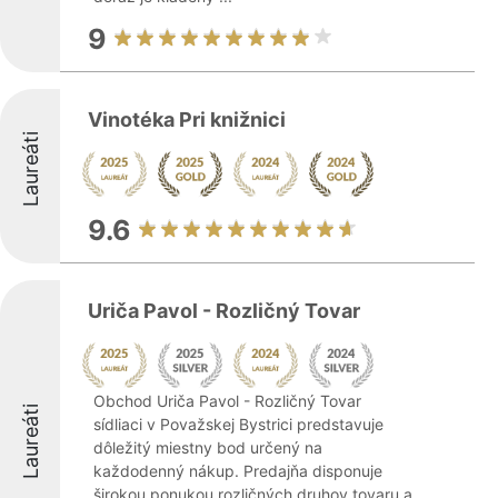
9
Vinotéka Pri knižnici
Laureáti
9.6
Uriča Pavol - Rozličný Tovar
Obchod Uriča Pavol - Rozličný Tovar
Laureáti
sídliaci v Považskej Bystrici predstavuje
dôležitý miestny bod určený na
každodenný nákup. Predajňa disponuje
širokou ponukou rozličných druhov tovaru a