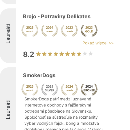
Brojo - Potraviny Delikates
Laureáti
Pokaż więcej >>
8.2
SmokerDogs
SmokerDogs patrí medzi uznávané
Laureáti
internetové obchody s fajčiarskymi
potrebami pôsobiace na Slovensku.
Spoločnosť sa sústreďuje na rozmanitý
výber vodných fajok, bong a množstva
doplnkov určených pre fajčiarov. V rámci