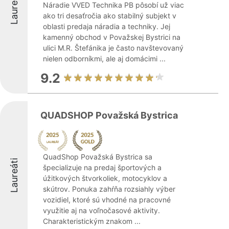
Laureáti
Náradie VVED Technika PB pôsobí už viac
ako tri desaťročia ako stabilný subjekt v
oblasti predaja náradia a techniky. Jej
kamenný obchod v Považskej Bystrici na
ulici M.R. Štefánika je často navštevovaný
nielen odborníkmi, ale aj domácimi ...
9.2
QUADSHOP Považská Bystrica
QuadShop Považská Bystrica sa
Laureáti
špecializuje na predaj športových a
úžitkových štvorkoliek, motocyklov a
skútrov. Ponuka zahŕňa rozsiahly výber
vozidiel, ktoré sú vhodné na pracovné
využitie aj na voľnočasové aktivity.
Charakteristickým znakom ...