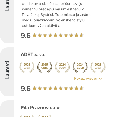
Laureáti
doplnkov a oblečenia, pričom svoju
kamennú predajňu má umiestnenú v
Považskej Bystrici. Toto miesto je známe
medzi priaznivcami vojenského štýlu,
outdoorových aktivít a ...
9.6
ADET s.r.o.
Laureáti
Pokaż więcej >>
9.6
Píla Praznov s.r.o