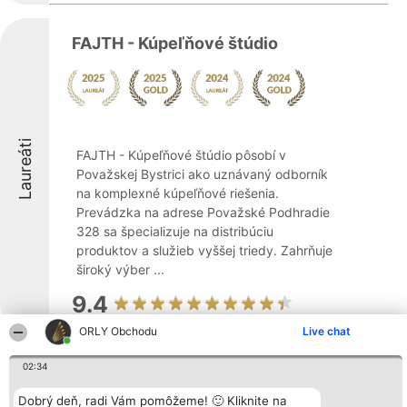
FAJTH - Kúpeľňové štúdio
Laureáti
FAJTH - Kúpeľňové štúdio pôsobí v
Považskej Bystrici ako uznávaný odborník
na komplexné kúpeľňové riešenia.
Prevádzka na adrese Považské Podhradie
328 sa špecializuje na distribúciu
produktov a služieb vyššej triedy. Zahrňuje
široký výber ...
9.4
ORLY Obchodu
Live chat
02:34
Quatro s.r.o. - vitrážne sklo
Dobrý deň, radi Vám pomôžeme! 🙂 Kliknite na