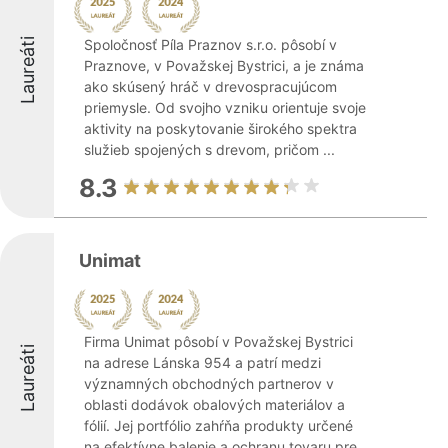
Laureáti
Spoločnosť Píla Praznov s.r.o. pôsobí v
Praznove, v Považskej Bystrici, a je známa
ako skúsený hráč v drevospracujúcom
priemysle. Od svojho vzniku orientuje svoje
aktivity na poskytovanie širokého spektra
služieb spojených s drevom, pričom ...
8.3
Unimat
Firma Unimat pôsobí v Považskej Bystrici
Laureáti
na adrese Lánska 954 a patrí medzi
významných obchodných partnerov v
oblasti dodávok obalových materiálov a
fólií. Jej portfólio zahŕňa produkty určené
na efektívne balenie a ochranu tovaru pre