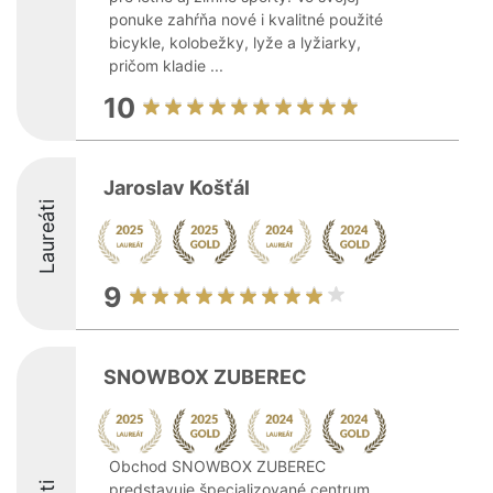
ponuke zahŕňa nové i kvalitné použité
bicykle, kolobežky, lyže a lyžiarky,
pričom kladie ...
10
Jaroslav Košťál
Laureáti
9
SNOWBOX ZUBEREC
Obchod SNOWBOX ZUBEREC
predstavuje špecializované centrum