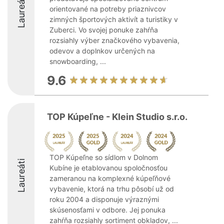
Laureáti
orientované na potreby priaznivcov
zimných športových aktivít a turistiky v
Zuberci. Vo svojej ponuke zahŕňa
rozsiahly výber značkového vybavenia,
odevov a doplnkov určených na
snowboarding, ...
9.6
TOP Kúpeľne - Klein Studio s.r.o.
TOP Kúpeľne so sídlom v Dolnom
Laureáti
Kubíne je etablovanou spoločnosťou
zameranou na komplexné kúpeľňové
vybavenie, ktorá na trhu pôsobí už od
roku 2004 a disponuje výraznými
skúsenosťami v odbore. Jej ponuka
zahŕňa rozsiahly sortiment obkladov, ...