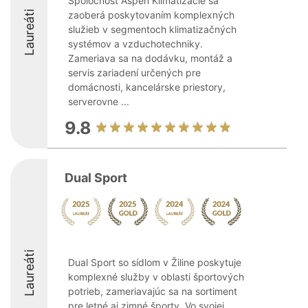
Spoločnosť Aspen Klimatizácie sa
Laureáti
zaoberá poskytovaním komplexných
služieb v segmentoch klimatizačných
systémov a vzduchotechniky.
Zameriava sa na dodávku, montáž a
servis zariadení určených pre
domácnosti, kancelárske priestory,
serverovne ...
9.8
Dual Sport
Laureáti
Dual Sport so sídlom v Žiline poskytuje
komplexné služby v oblasti športových
potrieb, zameriavajúc sa na sortiment
pre letné aj zimné športy. Vo svojej