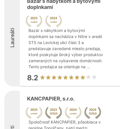
Bazár s nábytkom a bytovými
doplnkami
Laureáti
Bazár s nábytkom a bytovými
doplnkami sa nachádza v Nitre v areáli
STS na Levickej ulici číslo 3 a
predstavuje zavedené miesto predaja,
ktoré poskytuje široký výber produktov
zameraných na vybavenie domácnosti.
Tento predajca sa orientuje na ...
8.2
KANCPAPIER, s.r.o.
Spoločnosť KANCPAPIER, pôsobiaca v
regióne Topoľčany, patrí medzi