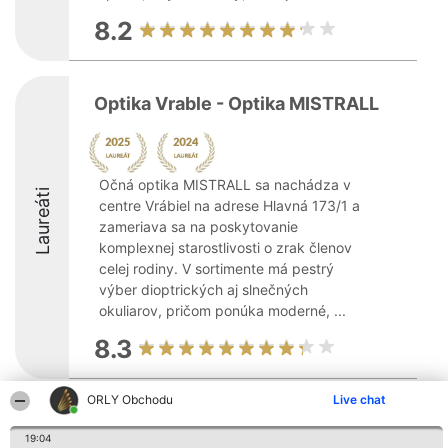
8.2
Optika Vrable - Optika MISTRALL
Očná optika MISTRALL sa nachádza v
Laureáti
centre Vrábiel na adrese Hlavná 173/1 a
zameriava sa na poskytovanie
komplexnej starostlivosti o zrak členov
celej rodiny. V sortimente má pestrý
výber dioptrických aj slnečných
okuliarov, pričom ponúka moderné, ...
8.3
ORLY Obchodu
Live chat
Organizátor hodnotenia
Hodnotenie
Kontakt
Bright Side Solutions sp. z o.
Laureáti
Kontakt
19:04