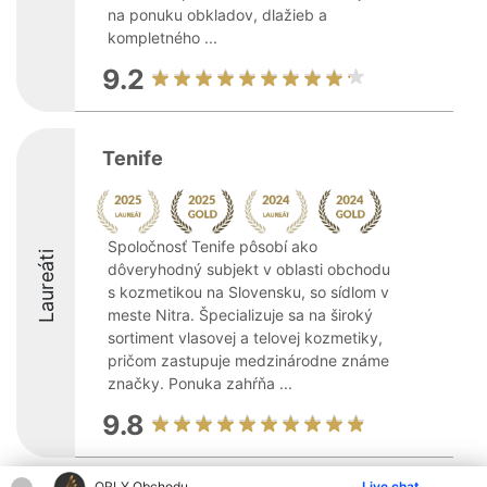
na ponuku obkladov, dlažieb a
kompletného ...
9.2
Tenife
Spoločnosť Tenife pôsobí ako
Laureáti
dôveryhodný subjekt v oblasti obchodu
s kozmetikou na Slovensku, so sídlom v
meste Nitra. Špecializuje sa na široký
sortiment vlasovej a telovej kozmetiky,
pričom zastupuje medzinárodne známe
značky. Ponuka zahŕňa ...
9.8
ORLY Obchodu
Live chat