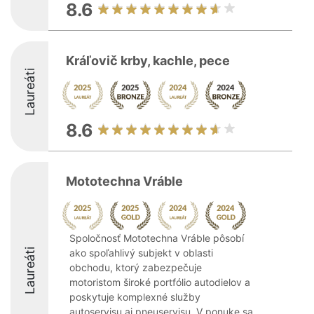
8.6
Kráľovič krby, kachle, pece
Laureáti
8.6
Mototechna Vráble
Spoločnosť Mototechna Vráble pôsobí
Laureáti
ako spoľahlivý subjekt v oblasti
obchodu, ktorý zabezpečuje
motoristom široké portfólio autodielov a
poskytuje komplexné služby
autoservisu aj pneuservisu. V ponuke sa