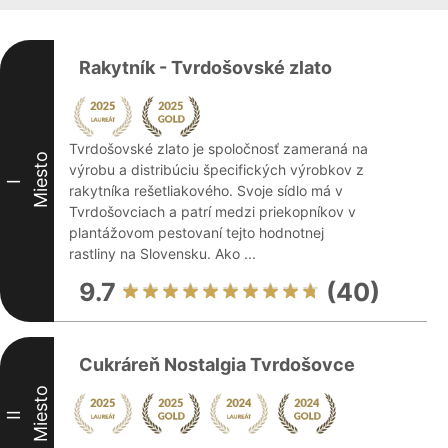
Rakytník - Tvrdošovské zlato
Tvrdošovské zlato je spoločnosť zameraná na
Miesto
výrobu a distribúciu špecifických výrobkov z
I
rakytníka rešetliakového. Svoje sídlo má v
Tvrdošovciach a patrí medzi priekopníkov v
plantážovom pestovaní tejto hodnotnej
rastliny na Slovensku. Ako ...
9.7
(40)
Cukráreň Nostalgia Tvrdošovce
Miesto
II