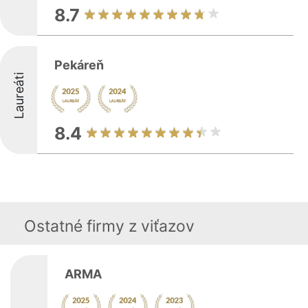
8.7
Pekáreň
Laureáti
8.4
Ostatné firmy z viťazov
ARMA