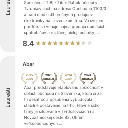
Laureáti
Spoločnosť TIBI - Tibor Rábek pôsobí v
Tvrdošovciach na adrese Obchodná 1103/3
a patrí medzi dlhoročných predajcov
elektroniky na slovenskom trhu. Vo svojom
portfóliu sa venuje najmä predaju domácich
spotrebičov a rozličnej bielej techniky, ...
8.4
Abar
Abar predstavuje etablovanú spoločnosť v
Laureáti
oblasti obchodu na Slovensku, ktorá si za
tri desaťročia pôsobenia vybudovala
stabilné postavenie na trhu. Hlavné sídlo
firmy je situované v Tvrdošovciach na
Novozámockej ceste 83. Okrem
veľkoobchodných ...