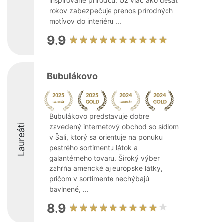
inšpirované prírodou. Už viac ako desať
rokov zabezpečuje prenos prírodných
motívov do interiéru ...
9.9
Bubulákovo
Bubulákovo predstavuje dobre
Laureáti
zavedený internetový obchod so sídlom
v Šali, ktorý sa orientuje na ponuku
pestrého sortimentu látok a
galantérneho tovaru. Široký výber
zahŕňa americké aj európske látky,
pričom v sortimente nechýbajú
bavlnené, ...
8.9