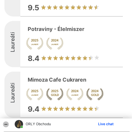
9.5
Potraviny - Élelmiszer
Laureáti
8.4
Mimoza Cafe Cukraren
Laureáti
9.4
ORLY Obchodu
Live chat
Organizátor hodnotenia
Hodnotenie
Kontakt