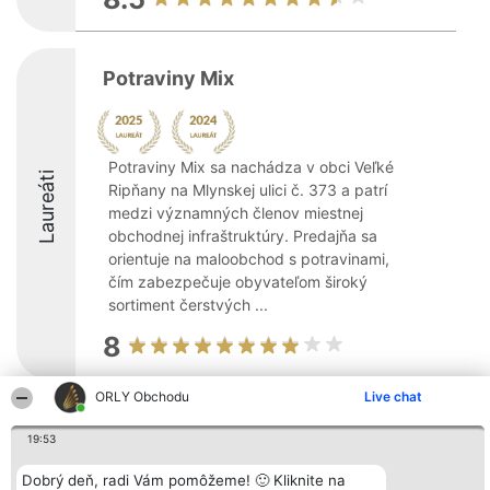
Potraviny Mix
Potraviny Mix sa nachádza v obci Veľké
Laureáti
Ripňany na Mlynskej ulici č. 373 a patrí
medzi významných členov miestnej
obchodnej infraštruktúry. Predajňa sa
orientuje na maloobchod s potravinami,
čím zabezpečuje obyvateľom široký
sortiment čerstvých ...
8
ORLY Obchodu
Live chat
Organizátor hodnotenia
Hodnotenie
Kontakt
Bright Side Solutions sp. z o.
19:53
Laureáti
Kontakt
o. sp. k.
Lista
ul. Ruska 22
wszystkich
Dobrý deň, radi Vám pomôžeme! 🙂 Kliknite na
Wrocław 50-079
Laureatów