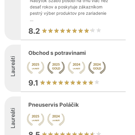
Nábytok Szabó pôsobí na trhu viac než
desať rokov a poskytuje zákazníkom
pestrý výber produktov pre zariadenie
...
8.2
Obchod s potravinami
Laureáti
9.1
Pneuservis Poláčik
Laureáti
8.5