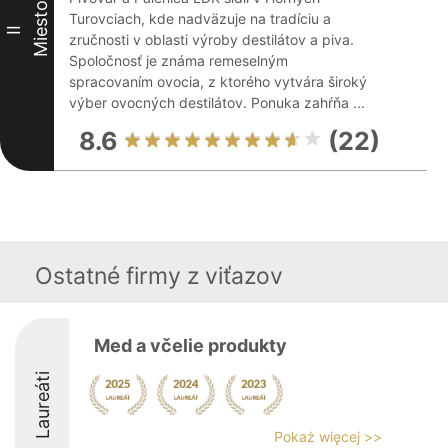
Miesto
Turovciach, kde nadväzuje na tradíciu a
II
zručnosti v oblasti výroby destilátov a piva.
Spoločnosť je známa remeselným
spracovaním ovocia, z ktorého vytvára široký
výber ovocných destilátov. Ponuka zahŕňa ...
8.6
(22)
Ostatné firmy z viťazov
Med a včelie produkty
Laureáti
Pokaż więcej >>