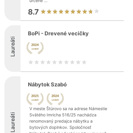
určené ...
8.7
BoPi - Drevené vecičky
Laureáti
Nábytok Szabó
V meste Štúrovo sa na adrese Námestie
Laureáti
Svätého Imricha 516/25 nachádza
renomovaný predajca nábytku a
bytových doplnkov. Spoločnosť