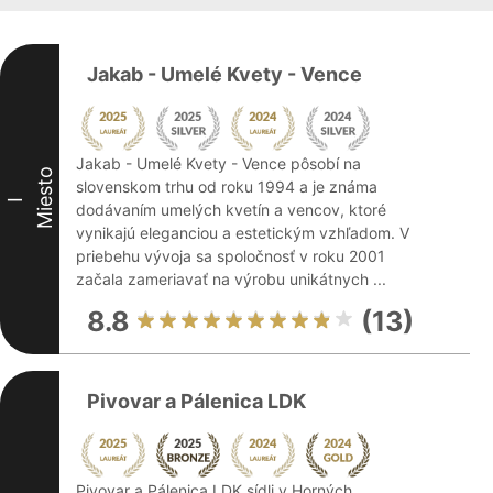
Jakab - Umelé Kvety - Vence
Jakab - Umelé Kvety - Vence pôsobí na
Miesto
slovenskom trhu od roku 1994 a je známa
I
dodávaním umelých kvetín a vencov, ktoré
vynikajú eleganciou a estetickým vzhľadom. V
priebehu vývoja sa spoločnosť v roku 2001
začala zameriavať na výrobu unikátnych ...
8.8
(13)
Pivovar a Pálenica LDK
Pivovar a Pálenica LDK sídli v Horných