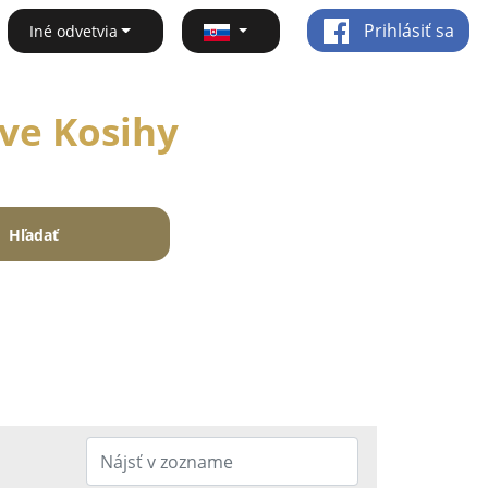
Prihlásiť sa
Iné odvetvia
ove Kosihy
Hľadať