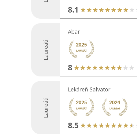
8.1
Abar
Laureáti
8
Lekáreň Salvator
Laureáti
8.5