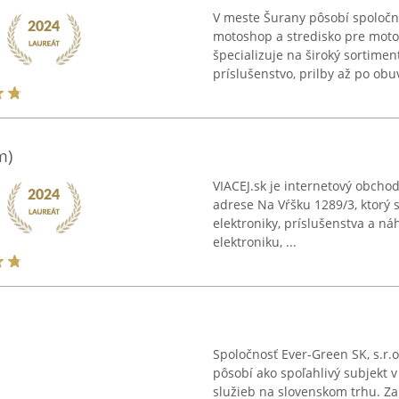
V meste Šurany pôsobí spoloč
motoshop a stredisko pre moto
špecializuje na široký sortime
príslušenstvo, prilby až po obuv.
m)
VIACEJ.sk je internetový obch
adrese Na Vŕšku 1289/3, ktorý s
elektroniky, príslušenstva a ná
elektroniku, ...
Spoločnosť Ever-Green SK, s.r.
pôsobí ako spoľahlivý subjekt 
služieb na slovenskom trhu. Z