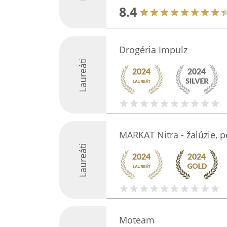
8.4
Drogéria Impulz
Laureáti
MARKAT Nitra - žalúzie, p
Laureáti
Moteam