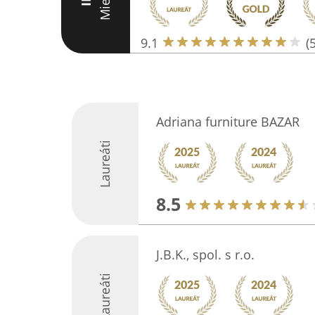
Miesto
III
9.1
(
Adriana furniture BAZAR
Laureáti
8.5
J.B.K., spol. s r.o.
Laureáti