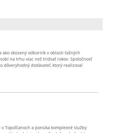
 ako skúsený odborník v oblasti ťažných
sobí na trhu viac než tridsať rokov. Spoločnosť
ko dôveryhodný dodávateľ, ktorý realizoval
li v Topoľčanoch a ponúka komplexné služby