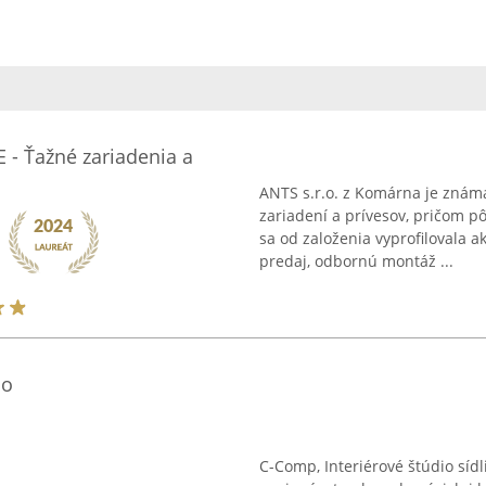
 - Ťažné zariadenia a
ANTS s.r.o. z Komárna je známa
zariadení a prívesov, pričom pô
sa od založenia vyprofilovala a
predaj, odbornú montáž ...
io
C-Comp, Interiérové štúdio síd