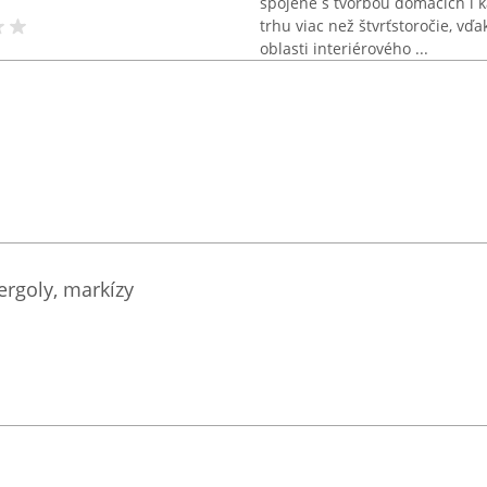
spojené s tvorbou domácich i k
trhu viac než štvrťstoročie, vď
oblasti interiérového ...
ergoly, markízy