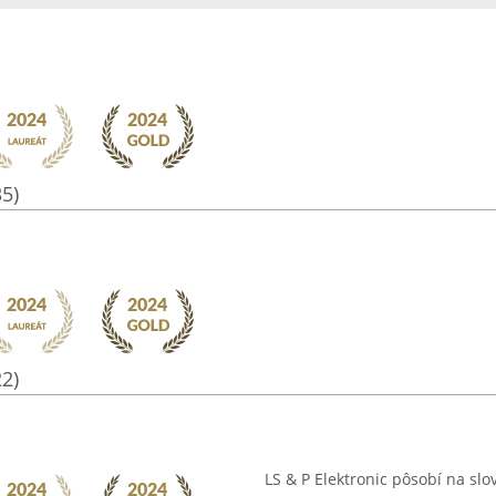
35)
22)
LS & P Elektronic pôsobí na sl