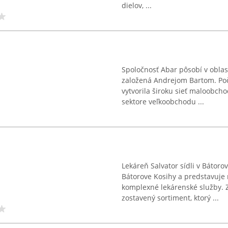
dielov, ...
Spoločnosť Abar pôsobí v oblas
založená Andrejom Bartom. Poča
vytvorila široku sieť maloobch
sektore veľkoobchodu ...
Lekáreň Salvator sídli v Bátor
Bátorove Kosihy a predstavuje
komplexné lekárenské služby. Zá
zostavený sortiment, ktorý ...