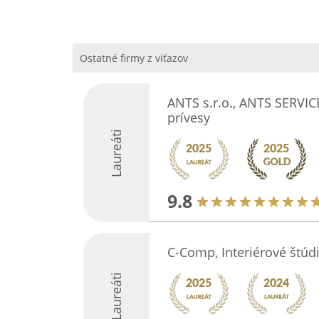
Ostatné firmy z viťazov
ANTS s.r.o., ANTS SERVICE
prívesy
Laureáti
9.8
C-Comp, Interiérové štúd
Laureáti