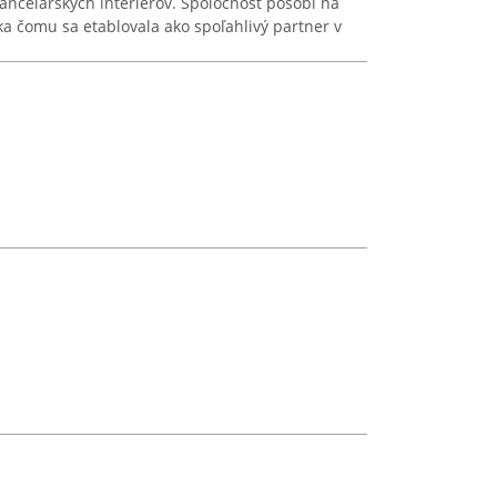
ancelárskych interiérov. Spoločnosť pôsobí na
aka čomu sa etablovala ako spoľahlivý partner v