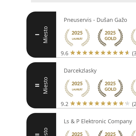
Pneuservis - Dušan Gažo
Miesto
I
9.6
(
Darcekzlasky
Miesto
II
9.2
(
Ls & P Elektronic Company