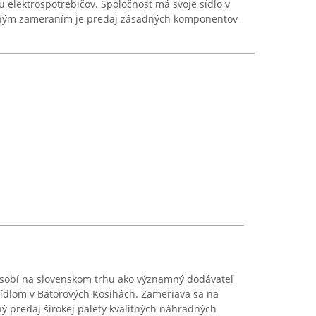
u elektrospotrebičov. Spoločnosť má svoje sídlo v
avným zameraním je predaj zásadných komponentov
. pôsobí na slovenskom trhu ako významný dodávateľ
 sídlom v Bátorových Kosihách. Zameriava sa na
 predaj širokej palety kvalitných náhradných