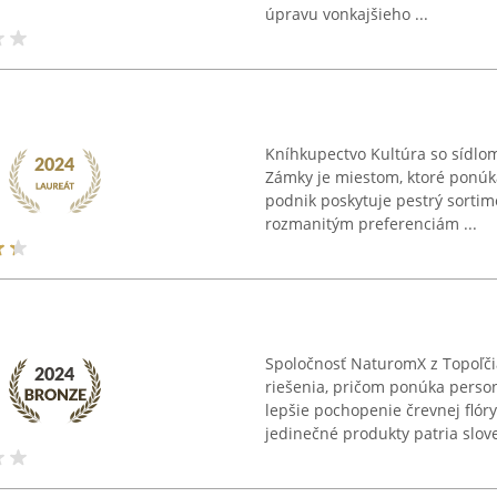
úpravu vonkajšieho ...
Kníhkupectvo Kultúra so sídlo
Zámky je miestom, ktoré ponúka
podnik poskytuje pestrý sortime
rozmanitým preferenciám ...
Spoločnosť NaturomX z Topoľč
riešenia, pričom ponúka perso
lepšie pochopenie črevnej flóry
jedinečné produkty patria slove