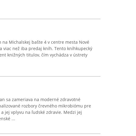
m na Michalskej bašte 4 v centre mesta Nové
 viac než iba predaj kníh. Tento kníhkupecký
nt knižných titulov, čím vychádza v ústrety
ian sa zameriava na moderné zdravotné
nalizované rozbory črevného mikrobiómu pre
 a jej vplyvu na ľudské zdravie. Medzi jej
nské ...