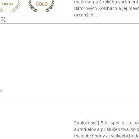
materiálu a širokého sortiment
Bátorových Kosihách a jej hl
určených ...
53)
Spoločnosť J.B.K., spol. s r.o
autodielov a príslušenstva, so
maloobchodný aj veľkoobchodný