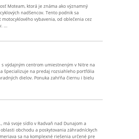
nosť Moteam, ktorá je známa ako významný
cyklových nadšencov. Tento podnik sa
nt motocyklového vybavenia, od oblečenia cez
 ...
od s výdajným centrom umiestneným v Nitre na
a špecializuje na predaj rozsiahleho portfólia
hradných dielov. Ponuka zahŕňa čiernu i bielu
o., má svoje sídlo v Radvaň nad Dunajom a
v oblasti obchodu a poskytovania záhradníckych
ameriava sa na komplexné riešenia určené pre