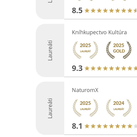
8.5
Kníhkupectvo Kultúra
Laureáti
9.3
NaturomX
Laureáti
8.1