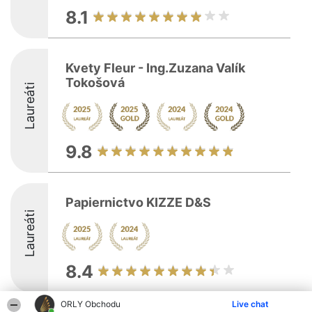
8.1
Kvety Fleur - Ing.Zuzana Valík
Tokošová
Laureáti
9.8
Papiernictvo KIZZE D&S
Laureáti
8.4
ORLY Obchodu
Live chat