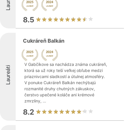
Laureáti
8.5
Cukráreň Balkán
V Gabčíkove sa nachádza známa cukráreň,
Laureáti
ktorá sa už roky teší veľkej obľube medzi
priaznivcami sladkostí a útulnej atmosféry.
V ponuke Cukráreň Balkán nechýbajú
rozmanité druhy chutných zákuskov,
čerstvo upečené koláče ani krémové
zmrzliny, ...
8.2