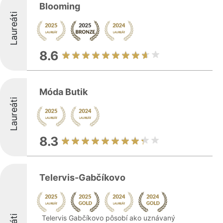
Blooming
Laureáti
8.6
Móda Butik
Laureáti
8.3
Telervis-Gabčíkovo
Telervis Gabčíkovo pôsobí ako uznávaný