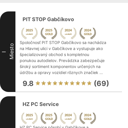
PIT STOP Gabčíkovo
Spoločnosť PIT STOP Gabčíkovo sa nachádza
Miesto
na Hlavnej ulici v Gabčíkove a vystupuje ako
I
špecializovaný obchod s kompletnou
ponukou autodielov. Prevádzka zabezpečuje
široký sortiment komponentov určených na
údržbu a opravy vozidiel rôznych značiek ...
9.8
(69)
HZ PC Service
HZ PC Service pôsobí v Gabčíkove a