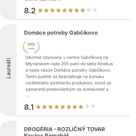
8.2
Domáce potreby Gabčíkovo
Obchod situovaný v centre Gabčíkova na
Laureáti
Mlynárskom rade 205 patrí do siete Kinekus
a nesie názov Domáce potreby Gabčíkovo.
Tento podnik sa špecializuje na ponuku
rozšíreného sortimentu produktov, ktoré sú
zamerané predovšetkým na domácnosť a
...
8.1
DROGÉRIA - ROZLIČNÝ TOVAR
Kovács Barnabáš