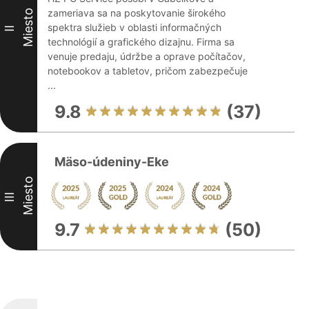
zameriava sa na poskytovanie širokého
Miesto
spektra služieb v oblasti informačných
II
technológií a grafického dizajnu. Firma sa
venuje predaju, údržbe a oprave počítačov,
notebookov a tabletov, pričom zabezpečuje
...
9.8
(37)
Mäso-údeniny-Eke
Miesto
III
9.7
(50)