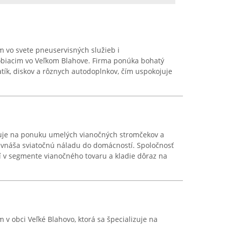
m vo svete pneuservisných služieb i
obiacim vo Veľkom Blahove. Firma ponúka bohatý
ík, diskov a rôznych autodoplnkov, čím uspokojuje
izuje na ponuku umelých vianočných stromčekov a
i vnáša sviatočnú náladu do domácností. Spoločnosť
í v segmente vianočného tovaru a kladie dôraz na
 v obci Veľké Blahovo, ktorá sa špecializuje na