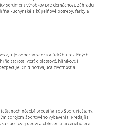
tý sortiment výrobkov pre domácnosť, záhradu
ahŕňa kuchynské a kúpeľňové potreby, farby a
poskytuje odborný servis a údržbu rozličných
hŕňa starostlivosť o plastové, hliníkové i
bezpečuje ich dlhotrvajúca životnosť a
Piešťanoch pôsobí predajňa Top šport Piešťany,
aným zdrojom športového vybavenia. Predajňa
uku športovej obuvi a oblečenia určeného pre