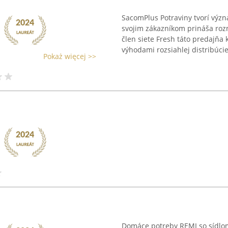
SacomPlus Potraviny tvorí význ
svojim zákazníkom prináša roz
člen siete Fresh táto predajň
výhodami rozsiahlej distribúcie 
Pokaż więcej >>
Domáce potreby REMI so sídlom