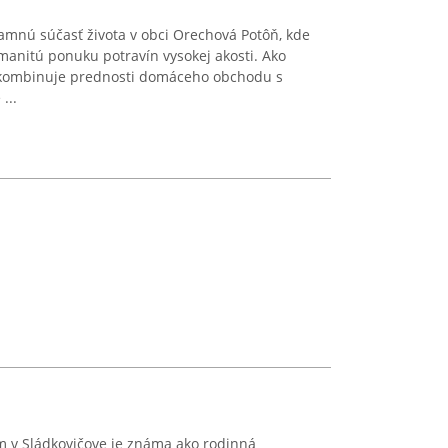
amnú súčasť života v obci Orechová Potôň, kde
manitú ponuku potravín vysokej akosti. Ako
a kombinuje prednosti domáceho obchodu s
...
 v Sládkovičove je známa ako rodinná