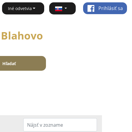
Prihlásiť sa
Iné odvetvia
é Blahovo
Hľadať