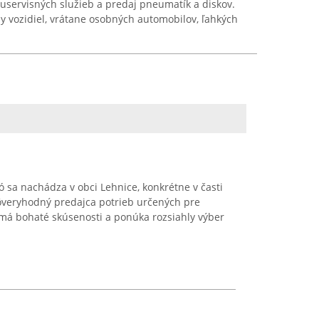
servisných služieb a predaj pneumatík a diskov.
py vozidiel, vrátane osobných automobilov, ľahkých
ó sa nachádza v obci Lehnice, konkrétne v časti
ôveryhodný predajca potrieb určených pre
má bohaté skúsenosti a ponúka rozsiahly výber