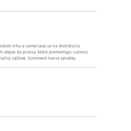
nskom trhu a zameriava sa na distribúciu
 olejov do prania, ktoré premieňajú rutinnú
imočný zážitok. Sortiment tvoria výrobky