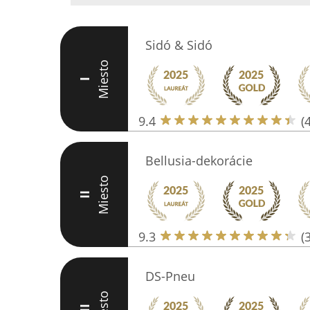
Sidó & Sidó
Miesto
I
9.4
(
Bellusia-dekorácie
Miesto
II
9.3
(
DS-Pneu