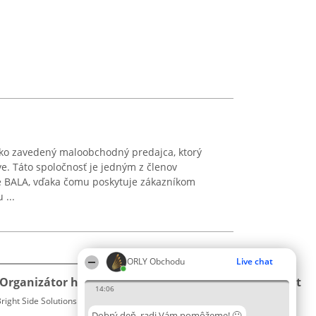
ako zavedený maloobchodný predajca, ktorý
ave. Táto spoločnosť je jedným z členov
e BALA, vďaka čomu poskytuje zákazníkom
 ...
ORLY Obchodu
Live chat
Organizátor hodnotenia
Hodnotenie
Kontakt
14:06
right Side Solutions sp. z o. o. sp. k.
Laureáti
Kontakt
ul. Ruska 22
Lista
Dobrý deň, radi Vám pomôžeme! 🙂