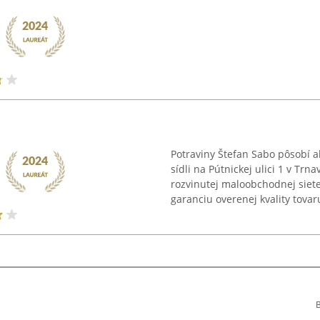
Potraviny Štefan Sabo pôsobí 
sídli na Pútnickej ulici 1 v Trn
rozvinutej maloobchodnej siet
garanciu overenej kvality tovaru
B