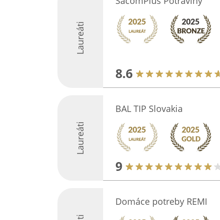
SacomPlus Potraviny
Laureáti
8.6
BAL TIP Slovakia
Laureáti
9
Domáce potreby REMI