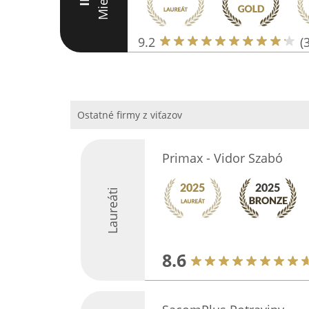
Miesto
III
9.2
(
Ostatné firmy z viťazov
Primax - Vidor Szabó
Laureáti
8.6