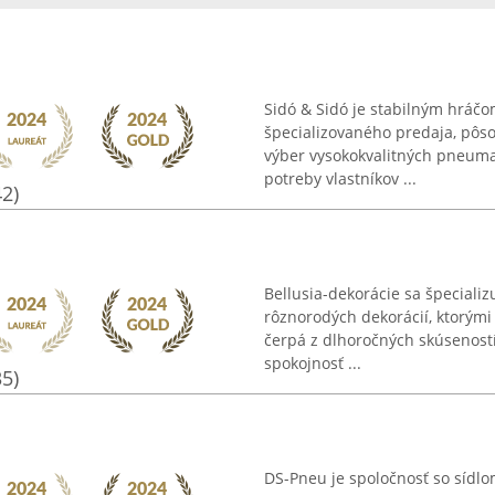
Sidó & Sidó je stabilným hráčo
špecializovaného predaja, pôs
výber vysokokvalitných pneumat
potreby vlastníkov ...
42)
Bellusia-dekorácie sa špecial
rôznorodých dekorácií, ktorým
čerpá z dlhoročných skúsenost
spokojnosť ...
35)
DS-Pneu je spoločnosť so sídlom