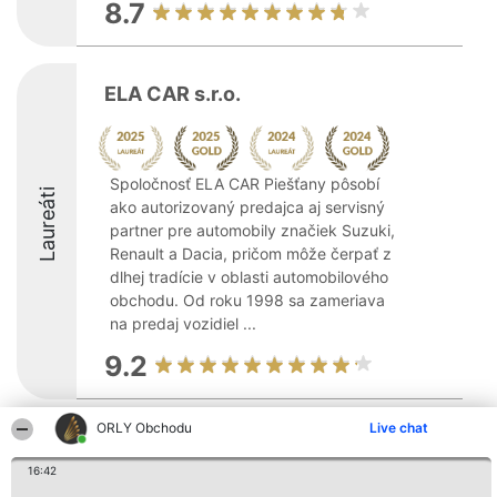
8.7
ELA CAR s.r.o.
Spoločnosť ELA CAR Piešťany pôsobí
Laureáti
ako autorizovaný predajca aj servisný
partner pre automobily značiek Suzuki,
Renault a Dacia, pričom môže čerpať z
dlhej tradície v oblasti automobilového
obchodu. Od roku 1998 sa zameriava
na predaj vozidiel ...
9.2
ORLY Obchodu
Live chat
Organizátor hodnotenia
Hodnotenie
Kontakt
Bright Side Solutions sp. z o.
Laureáti
Kontakt
16:42
o. sp. k.
Lista
ul. Ruska 22
wszystkich