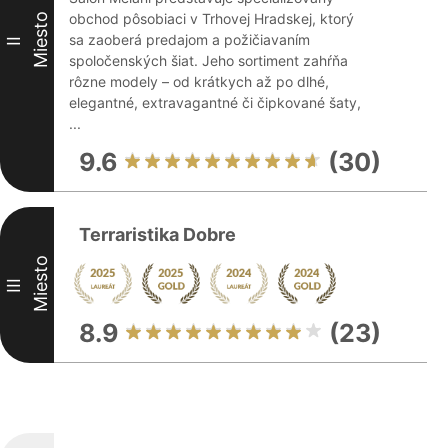
obchod pôsobiaci v Trhovej Hradskej, ktorý
Miesto
sa zaoberá predajom a požičiavaním
II
spoločenských šiat. Jeho sortiment zahŕňa
rôzne modely – od krátkych až po dlhé,
elegantné, extravagantné či čipkované šaty,
...
9.6
(30)
Terraristika Dobre
Miesto
III
8.9
(23)