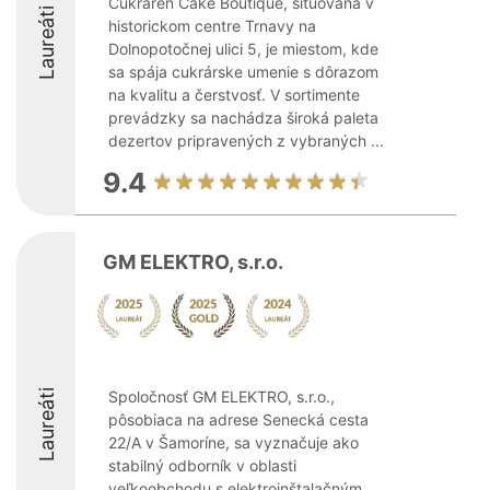
Cukráreň Cake Boutique, situovaná v
Laureáti
historickom centre Trnavy na
Dolnopotočnej ulici 5, je miestom, kde
sa spája cukrárske umenie s dôrazom
na kvalitu a čerstvosť. V sortimente
prevádzky sa nachádza široká paleta
dezertov pripravených z vybraných ...
9.4
GM ELEKTRO, s.r.o.
Laureáti
Spoločnosť GM ELEKTRO, s.r.o.,
pôsobiaca na adrese Senecká cesta
22/A v Šamoríne, sa vyznačuje ako
stabilný odborník v oblasti
veľkoobchodu s elektroinštalačným